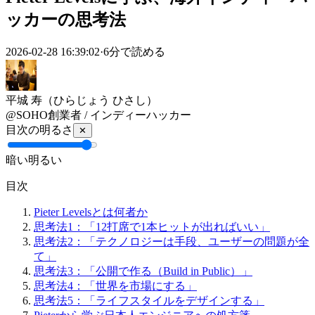
ッカーの思考法
2026-02-28 16:39:02
·
6分
で読める
平城 寿
（ひらじょう ひさし）
@SOHO創業者 / インディーハッカー
目次の明るさ
✕
暗い
明るい
目次
Pieter Levelsとは何者か
思考法1：「12打席で1本ヒットが出ればいい」
思考法2：「テクノロジーは手段、ユーザーの問題が全
て」
思考法3：「公開で作る（Build in Public）」
思考法4：「世界を市場にする」
思考法5：「ライフスタイルをデザインする」