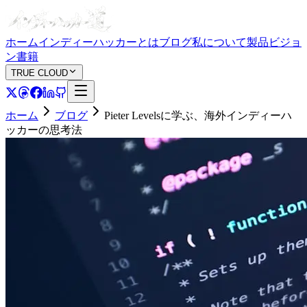
ホーム
インディーハッカーとは
ブログ
私について
製品
ビジョ
ン
書籍
TRUE CLOUD
ホーム
ブログ
Pieter Levelsに学ぶ、海外インディーハ
ッカーの思考法