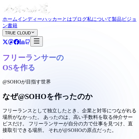
ホーム
インディーハッカーとは
ブログ
私について
製品
ビジョ
ン
書籍
TRUE CLOUD
フリーランサーの
OSを作る
@SOHOが目指す世界
なぜ@SOHOを作ったのか
フリーランスとして独立したとき、企業と対等につながれる
場所がなかった。 あったのは、高い手数料を取る仲介サー
ビスだけ。 フリーランサーが自分の力で仕事を見つけ、直
接取引できる場所。 それが@SOHOの原点だった。